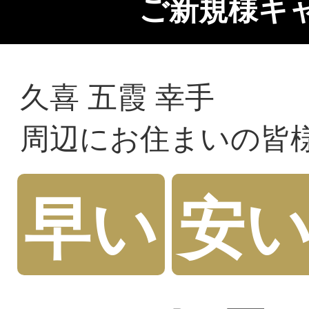
ご新規様キ
久喜 五霞 幸手
周辺にお住まいの皆
早い
安