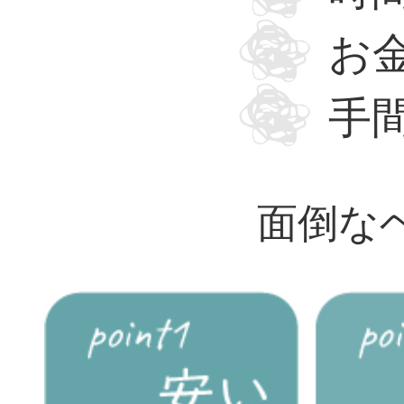
お
手
面倒な