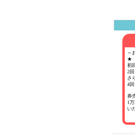
～
★
初
2
さ
4
券
1
い