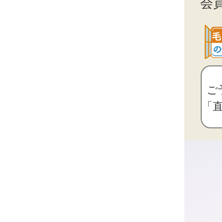
会
ご
「