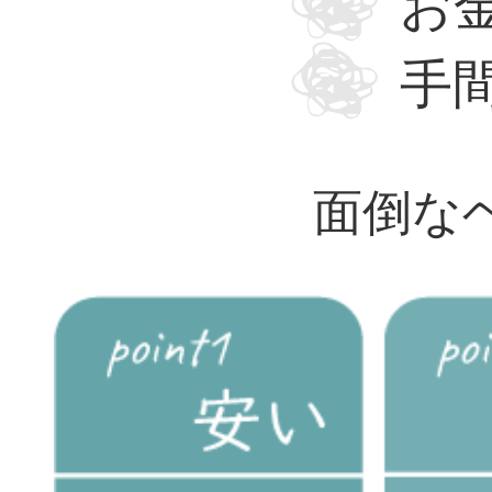
お
手
面倒な