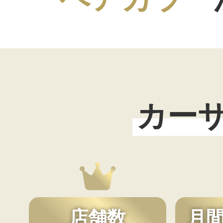
カー
店舗数
月