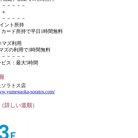
－－－－－－
＋
－－－－－－
ポイント所持
トカード所持で平日1時間無料
シネマズ利用
ネマズの利用で3時間無料
－－－－－－
ービス：最大5時間
報
丘ソラトス店
www.yumegaoka-soratos.com/
（詳しい道順）