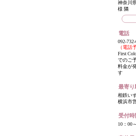
神奈川県
様 隣
電話
092-732-
（電話
Firs
でのご
料金が発
す
最寄り
相鉄い
横浜市
受付時
10：00