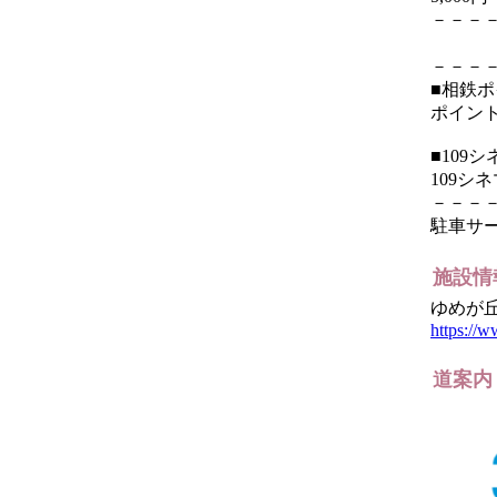
－－－
－－－
■相鉄
ポイン
■109
109シ
－－－
駐車サ
施設情
ゆめが
https://
道案内