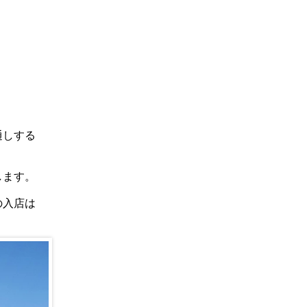
通しする
します。
の入店は