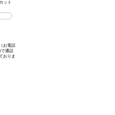
ンカット
ん（お電話
ので通話
っておりま