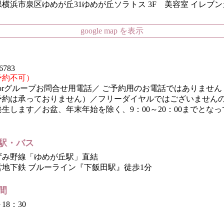
横浜市泉区ゆめが丘31ゆめが丘ソラトス 3F 美容室 イレブ
google map を表示
6783
予約不可）
t Colorグループお問合せ用電話／ ご予約用のお電話ではありませ
予約は承っておりません）／フリーダイヤルではございません
生します／お盆、年末年始を除く、9：00～20：00までとな
駅・バス
ずみ野線「ゆめが丘駅」直結
営地下鉄 ブルーライン『下飯田駅』徒歩1分
間
～18：30