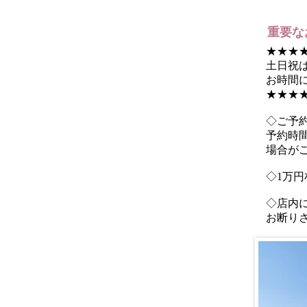
重要な
★★★
土日祝
お時間
★★★
◇ご予
予約時
場合が
◇1万
◇店内
お断り