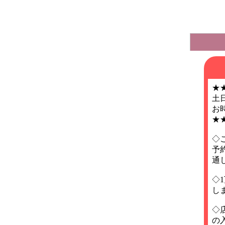
★
土
お
★
◇
予
通
◇
し
◇
の