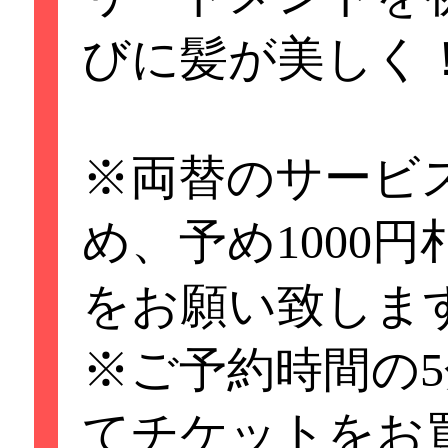
トメント配合カラ
びに髪が美しく
3回分クーポンも
（3,480円⇒2,980
※両替のサービ
め、予め1000
★LINEお友だち
をお願い致しま
友だち登録で通常1
※ご予約時間の
メントを初回無料
てチケットをお