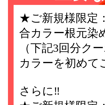
★ご新規様限定
合カラー根元染め3,4
（下記3回分ク
カラーを初めて
さらに‼️
重要なお知らせ