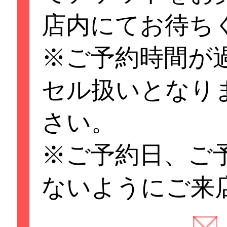
しく！
店内にてお待ち
※ご予約時間が
※両替のサービス
セル扱いとなり
予め1000円札又
さい。
致します
※ご予約日、ご
※ご予約時間の5
ないようにご来
チケットをお買い