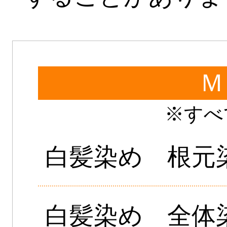
Ｍ
※すべ
白髪染め 根元
白髪染め 全体