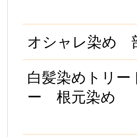
オシャレ染め 
白髪染めトリー
ー 根元染め