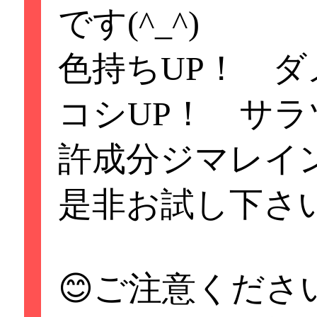
【お約束】
です(^_^)
予約時間の5分前
色持ちUP！ 
店内でお待ち下さ
コシUP！ サラ
ポイントカードを
許成分ジマレイ
是非お試し下さ
当店は両替をおこ
1000円札のご用
😊ご注意ください