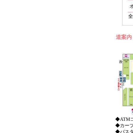
全
道案内
◆ATM
◆カー
◆バス