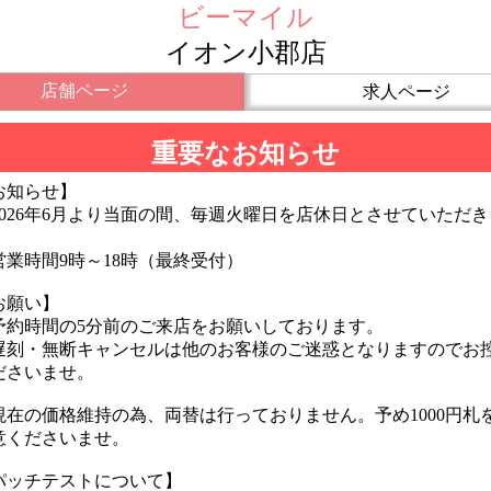
ビーマイル
イオン小郡店
店舗ページ
求人ページ
重要なお知らせ
お知らせ】
2026年6月より当面の間、毎週火曜日を店休日とさせていただき
。
業時間9時～18時（最終受付）
お願い】
予約時間の5分前のご来店をお願いしております。
刻・無断キャンセルは他のお客様のご迷惑となりますのでお
ださいませ。
お知らせ
現在の価格維持の為、両替は行っておりません。予め1000円札
らせ】
意くださいませ。
6年6月より当面の間、毎週火曜日を店休日とさせていただきます
間9時～18時（最終受付）
パッチテストについて】