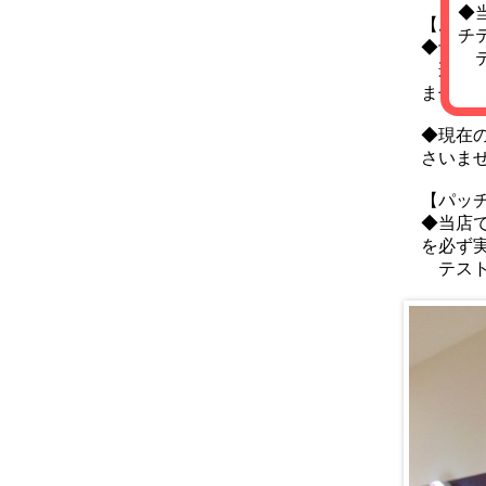
◆
【お願
チ
◆予約
テ
遅刻・
ませ。
◆現在
さいま
【パッ
◆当店
を必ず
テスト