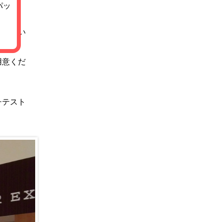
パッ
ください
用意くだ
チテスト