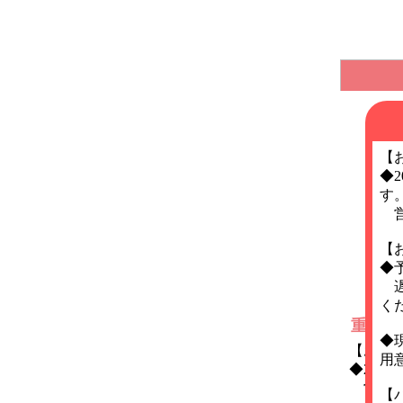
【
◆
す
営
【
◆
遅
く
重要な
◆
【お知
用
◆202
営業時
【