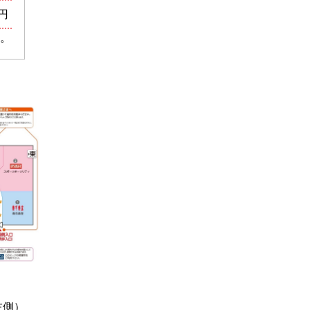
 円
。
左側）