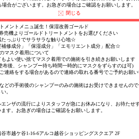
る場合がございます。お急ぎの場合はご確認をお願いします。
閉じる
お知らせ
ートメントメニュ誕生！保湿改善ゴールド
円～券売機よりゴールドトリートメントをお選びください
感たっぷりでサラサラな触り心地☆
髪補修成分」「保湿成分」「エモリエント成分」配合☆
様のマスク着用について
てもよい使い捨てマスク着用での施術を引き続きお願いします
塗布後、シャンプー待ち時間一時的にマスクをずらすのは可)
のご連絡をする場合があるので連絡の取れる番号でご予約お願い
障などの手術後のシャンプーのみの施術はお受けできませんので
さい。
ルエンザの流行によりスタッフが急にお休みになり、お待たせ
います。お急ぎの場合はご確認をお願いします。
谷市越ケ谷1-16-6アルコ越谷ショッピングスクエア 2F