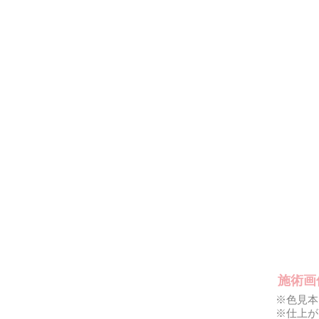
施術画
※色見本
※仕上が