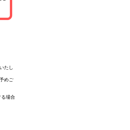
いたし
予めご
する場合