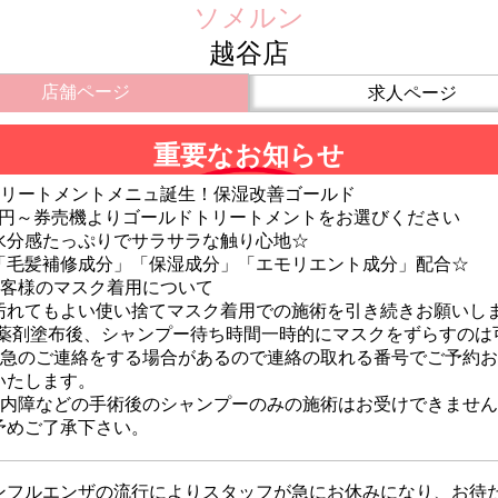
ソメルン
越谷店
店舗ページ
求人ページ
重要なお知らせ
トリートメントメニュ誕生！保湿改善ゴールド
50円～券売機よりゴールドトリートメントをお選びください
水分感たっぷりでサラサラな触り心地☆
「毛髪補修成分」「保湿成分」「エモリエント成分」配合☆
お客様のマスク着用について
汚れてもよい使い捨てマスク着用での施術を引き続きお願いし
薬剤塗布後、シャンプー待ち時間一時的にマスクをずらすのは
緊急のご連絡をする場合があるので連絡の取れる番号でご予約
いたします。
白内障などの手術後のシャンプーのみの施術はお受けできませ
予めご了承下さい。
ンフルエンザの流行によりスタッフが急にお休みになり、お待