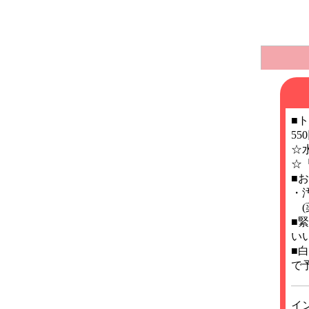
■
5
☆
☆
■
・
(
■
い
■
で
イ