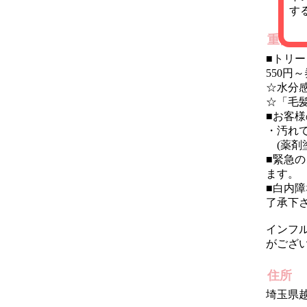
す
重要な
■トリ
550
☆水分
☆「毛
■お客
・汚れ
(薬剤
■緊急
ます。
■白内
了承下
インフ
がござ
住所
埼玉県越