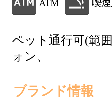
ATM
喫煙
ペット通行可(範
ォン、
ブランド情報