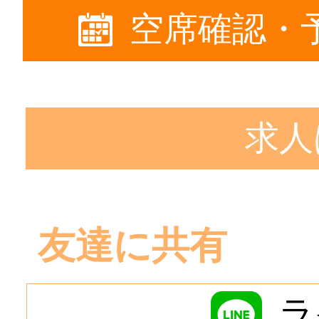
空席確認・
求人
友達に共有
ラ