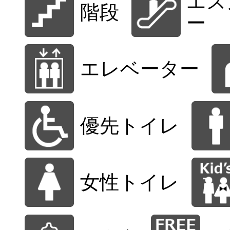
エス
階段
ー
エレベーター
優先トイレ
女性トイレ