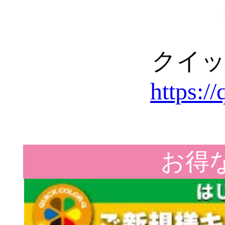
クイッ
https:/
お得