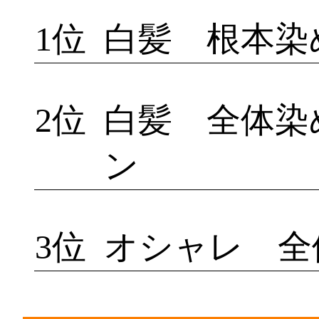
1位
白髪 根本染
2位
白髪 全体染
ン
3位
オシャレ 全