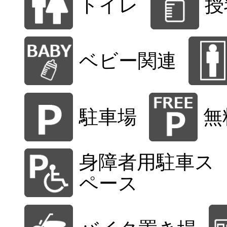
トイレ
授
ベビー関連
駐車場
無
身障者用駐車ス
ペース