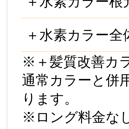
＋水素カラー根
＋水素カラー全
※＋髪質改善カ
通常カラーと併
ります。
※ロング料金な