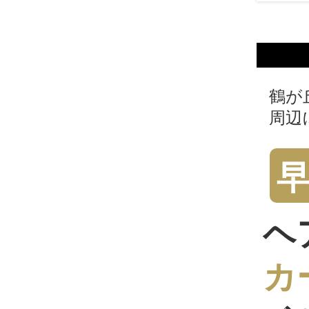
鶴が
周辺
ヘ
カ