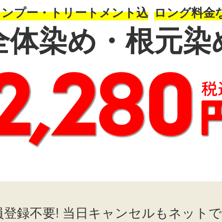
ャンプー・トリートメント込
ロング料金
全体染め・根元染
員登録不要! 当日キャンセルもネットでO