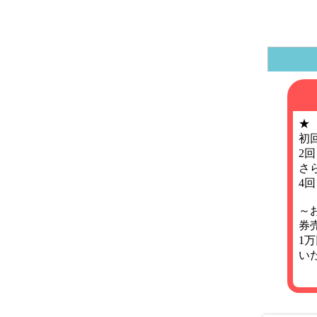
★
初
2
さ
4
～
券
1
い