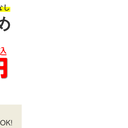
なし
め
K!