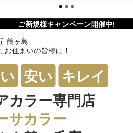
ご新規様キャンペーン開催中!
丘 鶴ヶ島
にお住まいの皆様に！
早い
安い
キレイ
アカラー専門店
ーサカラー