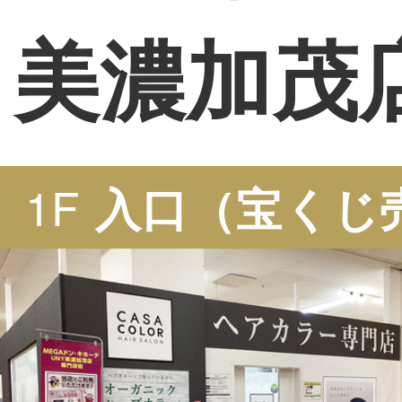
美濃加茂
1F
入口（宝くじ