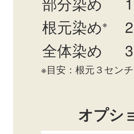
部分染め
1
根元染め
2
※
全体染め
3
※目安：根元３セン
オプシ