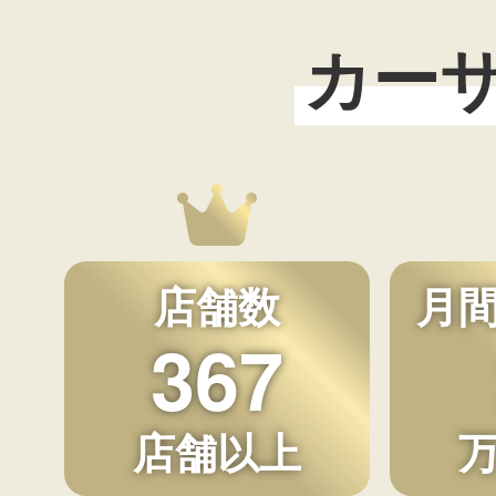
カー
店舗数
月
367
店舗以上