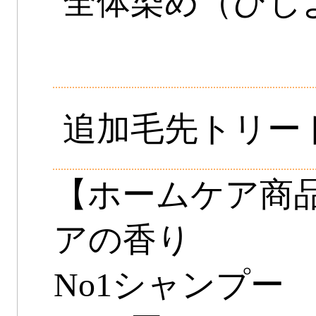
全体染め（ひじ
追加毛先トリー
【ホームケア商品
アの香り
No1シャン