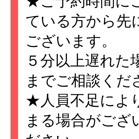
★ご予約時間に
い．ご予約時間よ
ている方から先
キャンセル
ございます。
又は次のお客様を
５分以上遅れた
ございます。
までご相談くだ
★ご予約時間にご
★人員不足によ
る方から先にご案
まる場合がござ
す。