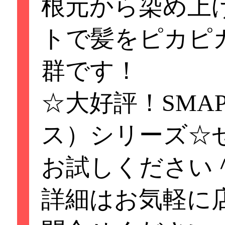
根元から染め上
大人気のトリート
トで髪をピカピ
に髪が美しく^^
群です！
今すぐLINEで登
☆大好評！SMA
トリートメントを
ス）シリーズ☆
く、すぐ体験！
お試しください
根元から染め上げ
詳細はお気軽に
髪をピカピカに！