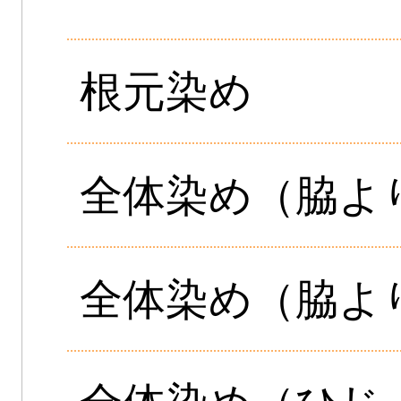
根元染め
全体染め（脇よ
全体染め（脇よ