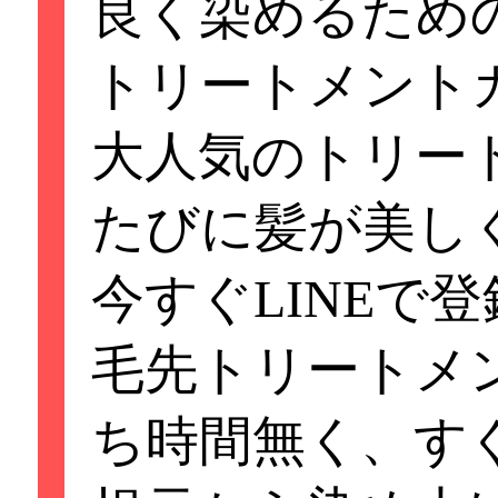
良く染めるため
※お支払いは現金
トリートメント
ご了承ください※
大人気のトリー
☆スマイルカラー
たびに髪が美しく
＊トリートメント
今すぐLINEで登
がら髪を強く健康
毛先トリートメ
良く染めるための
ち時間無く、す
ートメントカラー