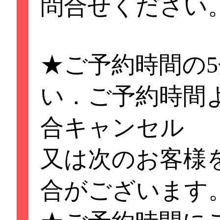
問合せください
☆大好評！SMAP
ス）シリーズ☆ぜ
★ご予約時間の
しください＾＾
い．ご予約時間
詳細はお気軽に店
合キャンセル
せください。
又は次のお客様
合がございます
★ご予約時間の5