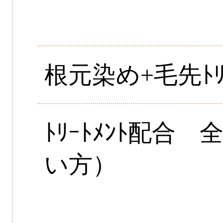
根元染め+毛先ﾄﾘｰ
ﾄﾘｰﾄﾒﾝﾄ配合
い方）